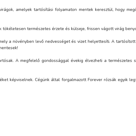
virágok, amelyek tartósítási folyamaton mentek keresztül, hogy megő
 tökéletesen természetes érzete és külseje, frissen vágott virág beny
mely a növényben levő nedvességet és vizet helyettesíti. A tartósíto
mentesek!
s tartósak. A megfelelő gondossággal évekig élvezheti a természetes
téket képviselnek. Cégünk által forgalmazott Forever rózsák egyik l