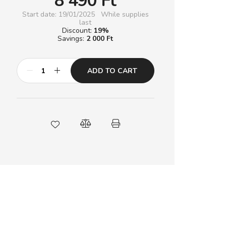
8 490
Ft
Start date: 19/01/2025
While supplies
last
Discount
19
Savings
2 000 Ft
ADD TO CART