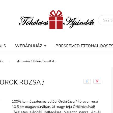
ALS
WEBÁRUHÁZ
PRESERVED ETERNAL ROSE
ák
Mini méretű Búrás termékek
 ÖRÖK RÓZSA /
100% természetes és valódi Örökrózsa / Forever rose!
10,5 cm magas búrában, XL nagy fejű Örökrózsával!
Tökéletes ajándék Ballagásra, Valentin napra, Anyák