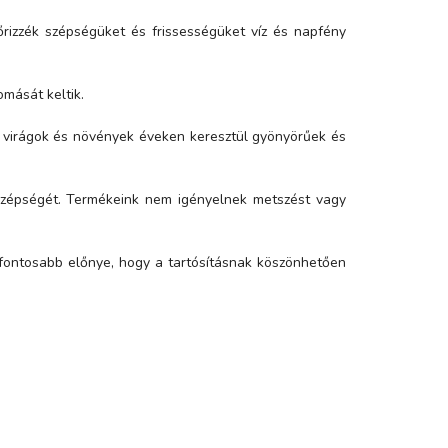
rizzék szépségüket és frissességüket víz és napfény
omását keltik.
tt virágok és növények éveken keresztül gyönyörűek és
 szépségét. Termékeink nem igényelnek metszést vagy
egfontosabb előnye, hogy a tartósításnak köszönhetően