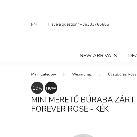
Have a question?
+36303765665
NEW ARRIVALS
DE
Webáruház
Üvegbúrás Rózs
19
new
MINI MÉRETŰ BÚRÁBA ZÁRT
FOREVER ROSE - KÉK