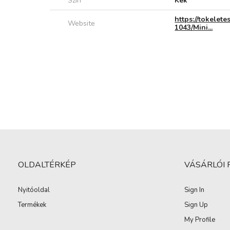
Szín
Kék
https://tokelet
Website
1043/Mini...
OLDALTÉRKÉP
VÁSÁRLÓI 
Nyitóoldal
Sign In
Termékek
Sign Up
My Profile