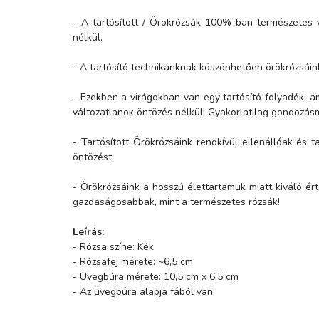
- A tartósított / Örökrózsák 100%-ban természetes 
nélkül.
- A tartósító technikánknak köszönhetően örökrózsáink
- Ezekben a virágokban van egy tartósító folyadék, a
változatlanok öntözés nélkül! Gyakorlatilag gondozás
- Tartósított Örökrózsáink rendkívül ellenállóak é
öntözést.
- Örökrózsáink a hosszú élettartamuk miatt kiváló ér
gazdaságosabbak, mint a természetes rózsák!
Leírás:
- Rózsa színe: Kék
- Rózsafej mérete: ~6,5 cm
- Üvegbúra mérete: 10,5 cm x 6,5 cm
- Az üvegbúra alapja fából van