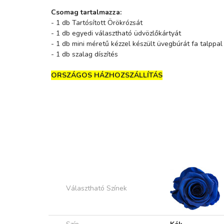
Csomag tartalmazza:
- 1 db Tartósított Örökrózsát
- 1 db egyedi választható üdvözlőkártyát
- 1 db mini méretű kézzel készült üvegbúrát fa talppal
- 1 db szalag díszítés
ORSZÁGOS HÁZHOZSZÁLLÍTÁS
Választható Színek