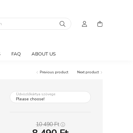
S
FAQ
ABOUT US
Previous product
Next product
Üdvözlőkártya szövege
10 490
Ft